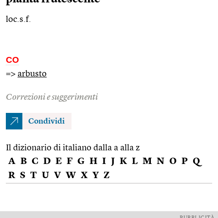
loc.s.f.
CO
=>
arbusto
Correzioni e suggerimenti
Condividi
Il dizionario di italiano dalla a alla z
A
B
C
D
E
F
G
H
I
J
K
L
M
N
O
P
Q
R
S
T
U
V
W
X
Y
Z