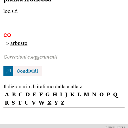
loc.s.f.
CO
=>
arbusto
Correzioni e suggerimenti
Condividi
Il dizionario di italiano dalla a alla z
A
B
C
D
E
F
G
H
I
J
K
L
M
N
O
P
Q
R
S
T
U
V
W
X
Y
Z