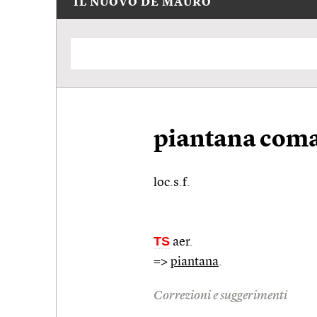
IL NUOVO DE MAURO
piantana com
loc.s.f.
TS
aer.
=>
piantana
.
Correzioni e suggerimenti