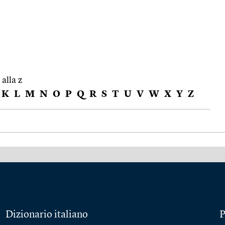
 alla z
K
L
M
N
O
P
Q
R
S
T
U
V
W
X
Y
Z
Dizionario italiano
P