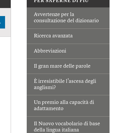
PER SAPERNE DI PIÙ
Avvertenze per la
consultazione del dizionario
A
Ricerca avanzata
Abbreviazioni
Il gran mare delle parole
È irresistibile l’ascesa degli
anglismi?
Un premio alla capacità di
adattamento
Il Nuovo vocabolario di base
della lingua italiana