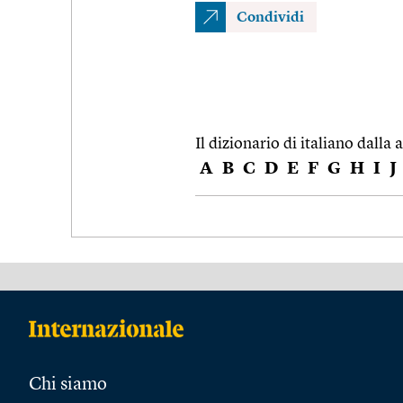
Condividi
Il dizionario di italiano dalla a
A
B
C
D
E
F
G
H
I
J
Chi siamo