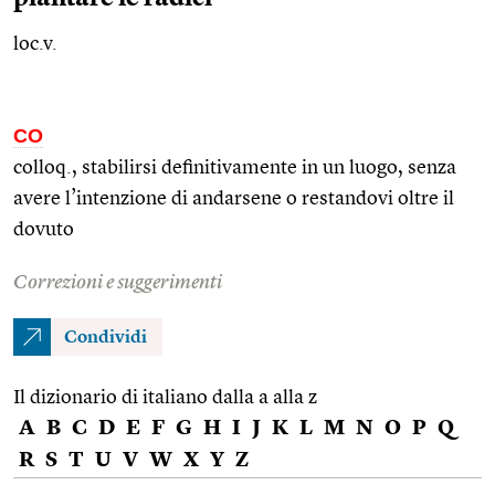
loc.v.
CO
colloq., stabilirsi definitivamente in un luogo, senza
avere l’intenzione di andarsene o restandovi oltre il
dovuto
Correzioni e suggerimenti
Condividi
Il dizionario di italiano dalla a alla z
A
B
C
D
E
F
G
H
I
J
K
L
M
N
O
P
Q
R
S
T
U
V
W
X
Y
Z