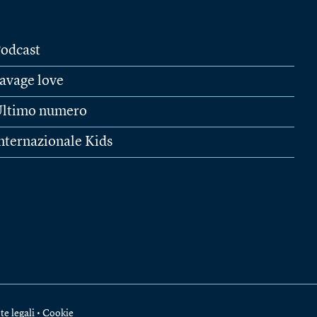
odcast
avage love
ltimo numero
nternazionale Kids
te legali
•
Cookie