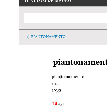
IL NUOVO DE MAURO
PIANTONAMENTO
piantonamen
2
pian
|
to
|
na
|
mén
|
to
s.m.
1935;
TS
agr.