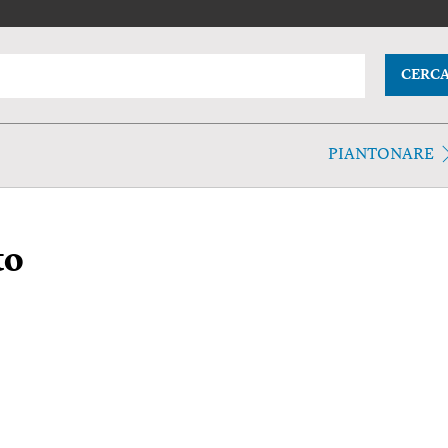
CERC
PIANTONARE
to