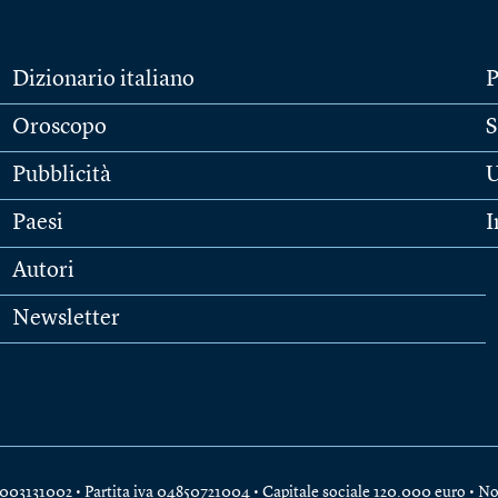
Dizionario italiano
P
Oroscopo
S
Pubblicità
U
Paesi
I
Autori
Newsletter
e 04003131002 • Partita iva 04850721004 • Capitale sociale 120.000 euro •
No