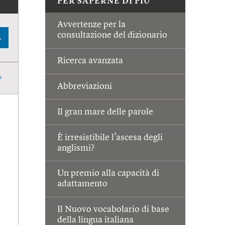
PER SAPERNE DI PIÙ
Avvertenze per la
consultazione del dizionario
A
Ricerca avanzata
Abbreviazioni
Il gran mare delle parole
È irresistibile l’ascesa degli
anglismi?
Un premio alla capacità di
adattamento
Il Nuovo vocabolario di base
della lingua italiana