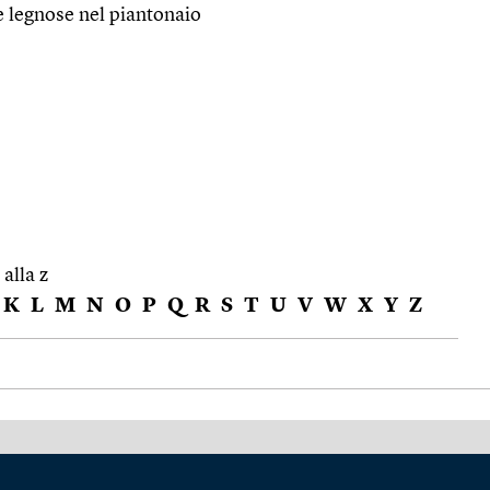
e legnose nel piantonaio
 alla z
K
L
M
N
O
P
Q
R
S
T
U
V
W
X
Y
Z