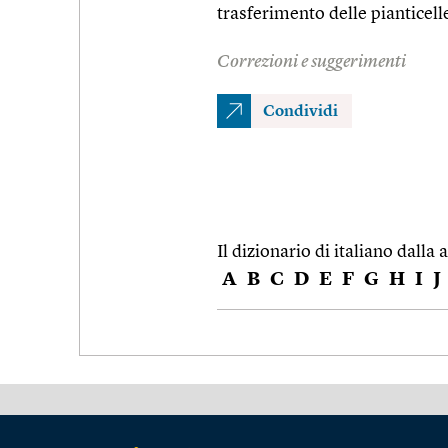
trasferimento delle pianticell
Correzioni e suggerimenti
Condividi
Il dizionario di italiano dalla a
A
B
C
D
E
F
G
H
I
J