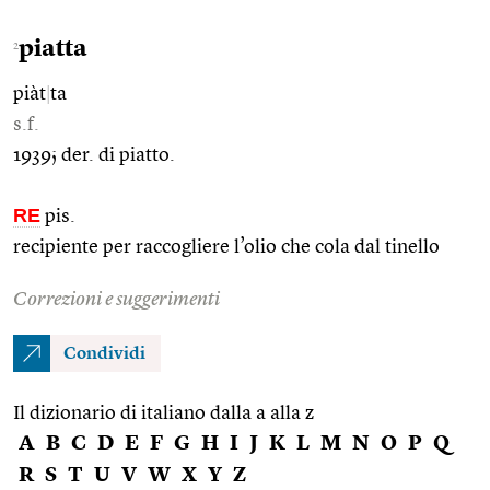
piatta
2
piàt
|
ta
s.f.
1939; der. di piatto.
RE
pis.
recipiente per raccogliere l’olio che cola dal tinello
Correzioni e suggerimenti
Condividi
Il dizionario di italiano dalla a alla z
A
B
C
D
E
F
G
H
I
J
K
L
M
N
O
P
Q
R
S
T
U
V
W
X
Y
Z