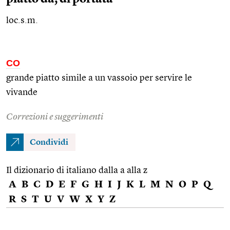
loc.s.m.
CO
grande piatto simile a un vassoio per servire le
vivande
Correzioni e suggerimenti
Condividi
Il dizionario di italiano dalla a alla z
A
B
C
D
E
F
G
H
I
J
K
L
M
N
O
P
Q
R
S
T
U
V
W
X
Y
Z