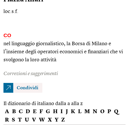
loc.s.f.
CO
nel linguaggio giornalistico, la Borsa di Milano e
l’insieme degli operatori economici e finanziari che vi
svolgono la loro attività
Correzioni e suggerimenti
Condividi
Il dizionario di italiano dalla a alla z
A
B
C
D
E
F
G
H
I
J
K
L
M
N
O
P
Q
R
S
T
U
V
W
X
Y
Z