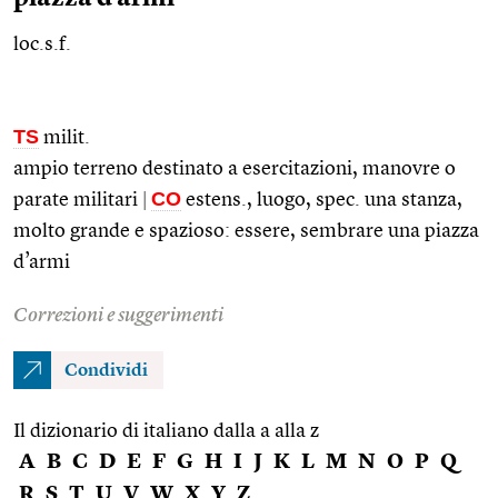
loc.s.f.
TS
milit.
ampio terreno destinato a esercitazioni, manovre o
CO
parate militari
|
estens.
, luogo,
spec.
una stanza,
molto grande e spazioso: essere, sembrare una piazza
d’armi
Correzioni e suggerimenti
Condividi
Il dizionario di italiano dalla a alla z
A
B
C
D
E
F
G
H
I
J
K
L
M
N
O
P
Q
R
S
T
U
V
W
X
Y
Z