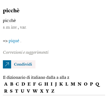
picchè
pic
|
chè
s.m.inv., var.
=>
piqué
.
Correzioni e suggerimenti
Condividi
Il dizionario di italiano dalla a alla z
A
B
C
D
E
F
G
H
I
J
K
L
M
N
O
P
Q
R
S
T
U
V
W
X
Y
Z