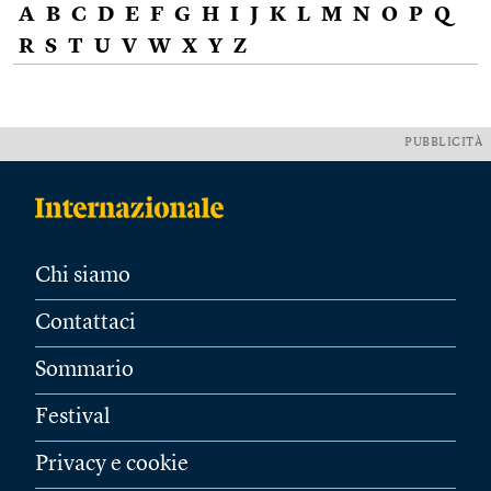
A
B
C
D
E
F
G
H
I
J
K
L
M
N
O
P
Q
R
S
T
U
V
W
X
Y
Z
PUBBLICITÀ
Chi siamo
Contattaci
Sommario
Festival
Privacy e cookie