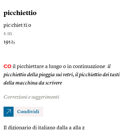
picchiettio
pic
|
chiet
|
tì
|
o
s.m.
1912;
CO
il picchiettare a lungo o in continuazione:
il
picchiettio della pioggia sui vetri
,
il picchiettio dei tasti
della macchina da scrivere
Correzioni e suggerimenti
Condividi
Il dizionario di italiano dalla a alla z