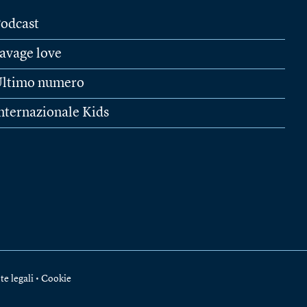
odcast
avage love
ltimo numero
nternazionale Kids
te legali
•
Cookie