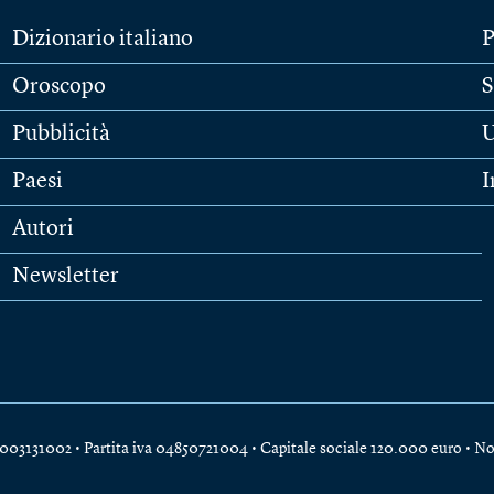
Dizionario italiano
P
Oroscopo
S
Pubblicità
U
Paesi
I
Autori
Newsletter
e 04003131002 • Partita iva 04850721004 • Capitale sociale 120.000 euro •
No