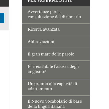
PER SAPERNE DI PIÙ
Avvertenze per la
consultazione del dizionario
A
Ricerca avanzata
Abbreviazioni
Il gran mare delle parole
È irresistibile l’ascesa degli
anglismi?
Un premio alla capacità di
adattamento
Il Nuovo vocabolario di base
della lingua italiana