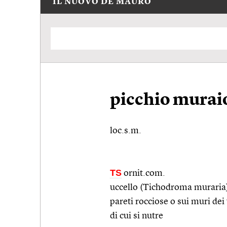
IL NUOVO DE MAURO
picchio murai
loc.s.m.
TS
ornit.com.
uccello (Tichodroma muraria)
pareti rocciose o sui muri dei v
di cui si nutre