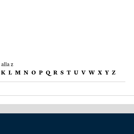
 alla z
K
L
M
N
O
P
Q
R
S
T
U
V
W
X
Y
Z