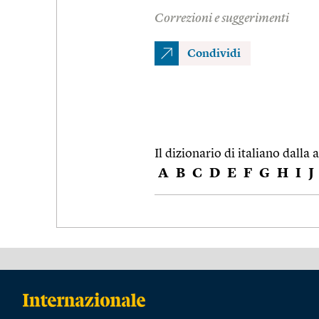
Correzioni e suggerimenti
Condividi
Il dizionario di italiano dalla a
A
B
C
D
E
F
G
H
I
J