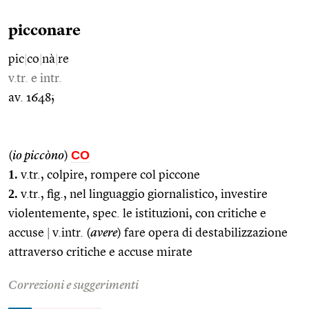
picconare
pic
|
co
|
nà
|
re
v.tr. e intr.
av. 1648;
CO
(
io piccòno
)
1.
v.tr., colpire, rompere col piccone
2.
v.tr., fig., nel linguaggio giornalistico, investire
violentemente, spec. le istituzioni, con critiche e
accuse
|
v.intr. (
avere
) fare opera di destabilizzazione
attraverso critiche e accuse mirate
Correzioni e suggerimenti