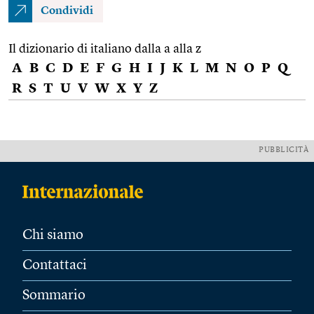
Condividi
Il dizionario di italiano dalla a alla z
A
B
C
D
E
F
G
H
I
J
K
L
M
N
O
P
Q
R
S
T
U
V
W
X
Y
Z
PUBBLICITÀ
Chi siamo
Contattaci
Sommario