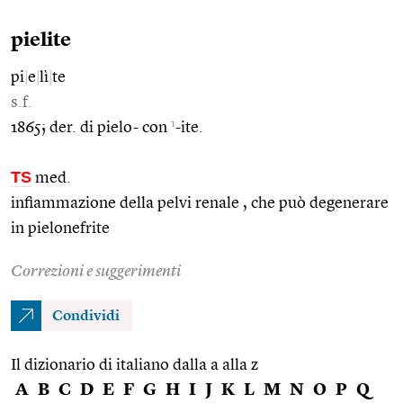
pielite
pi
|
e
|
lì
|
te
s.f.
1
1865; der. di pielo- con
-ite.
TS
med.
infiammazione della pelvi renale , che può degenerare
in pielonefrite
Correzioni e suggerimenti
Condividi
Il dizionario di italiano dalla a alla z
A
B
C
D
E
F
G
H
I
J
K
L
M
N
O
P
Q