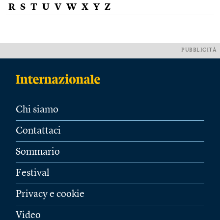
R
S
T
U
V
W
X
Y
Z
PUBBLICITÀ
Chi siamo
Contattaci
Sommario
Festival
Privacy e cookie
Video