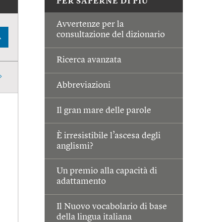
PER SAPERNE DI PIÙ
Avvertenze per la
consultazione del dizionario
A
Ricerca avanzata
Abbreviazioni
Il gran mare delle parole
È irresistibile l’ascesa degli
anglismi?
Un premio alla capacità di
adattamento
Il Nuovo vocabolario di base
della lingua italiana