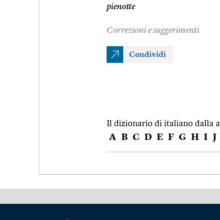
pienotte
Correzioni e suggerimenti
Condividi
Il dizionario di italiano dalla a
A
B
C
D
E
F
G
H
I
J