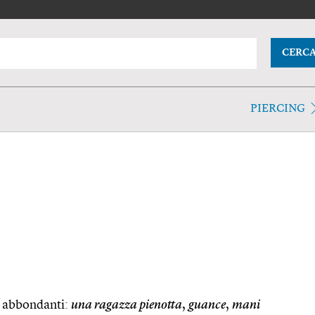
CERC
PIERCING
e abbondanti:
una ragazza pienotta
,
guance
,
mani