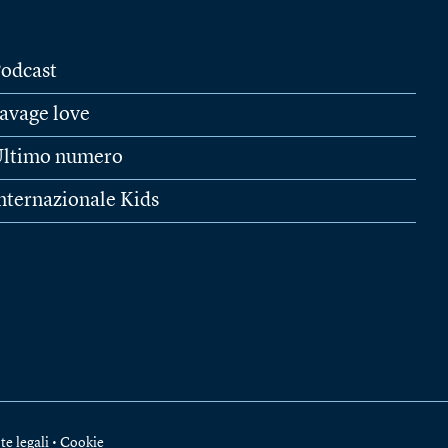
odcast
avage love
ltimo numero
nternazionale Kids
te legali
•
Cookie