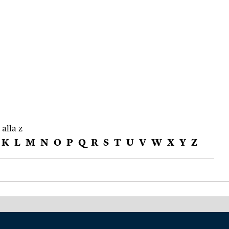
 alla z
K
L
M
N
O
P
Q
R
S
T
U
V
W
X
Y
Z