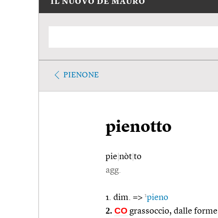
IL NUOVO DE MAURO
PIENONE
pienotto
pie
|
nòt
|
to
agg.
1
1. dim. =>
pieno
2.
CO
grassoccio, dalle form