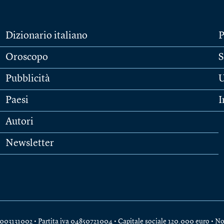
Dizionario italiano
P
Oroscopo
S
Pubblicità
U
Paesi
I
Autori
Newsletter
e 04003131002 • Partita iva 04850721004 • Capitale sociale 120.000 euro •
No