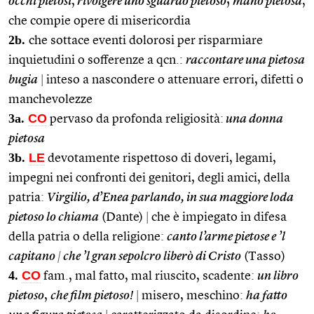
occhi pietosi
,
rivolgere uno sguardo pietoso
;
mano pietosa
,
che compie opere di misericordia
2b.
che sottace eventi dolorosi per risparmiare
inquietudini o sofferenze a qcn.:
raccontare una pietosa
bugia
|
inteso a nascondere o attenuare errori, difetti o
manchevolezze
3a.
CO
pervaso da profonda religiosità:
una donna
pietosa
3b.
LE
devotamente rispettoso di doveri, legami,
impegni nei confronti dei genitori, degli amici, della
patria:
Virgilio, d’Enea parlando, in sua maggiore loda
pietoso lo chiama
(Dante)
|
che è impiegato in difesa
della patria o della religione:
canto l’arme pietose e ’l
capitano
|
che ’l gran sepolcro liberò di Cristo
(Tasso)
4.
CO
fam., mal fatto, mal riuscito, scadente:
un libro
pietoso
,
che film pietoso!
|
misero, meschino:
ha fatto