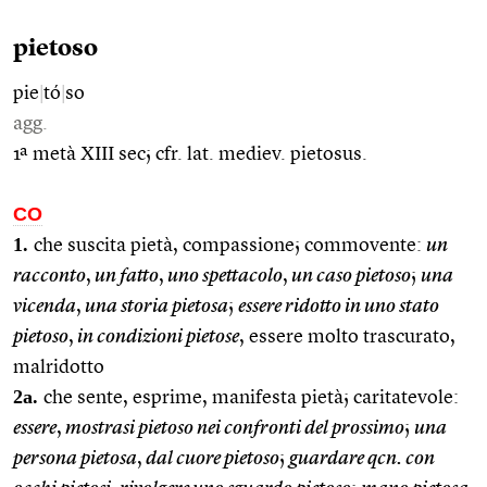
pietoso
pie
|
tó
|
so
agg.
1ª metà XIII sec; cfr. lat. mediev. pietosus.
CO
1.
che suscita pietà, compassione; commovente:
un
racconto
,
un fatto
,
uno spettacolo
,
un caso pietoso
;
una
vicenda
,
una storia pietosa
;
essere ridotto in uno stato
pietoso
,
in condizioni pietose
, essere molto trascurato,
malridotto
2a.
che sente, esprime, manifesta pietà; caritatevole:
essere
,
mostrasi pietoso nei confronti del prossimo
;
una
persona pietosa
,
dal cuore pietoso
;
guardare qcn. con