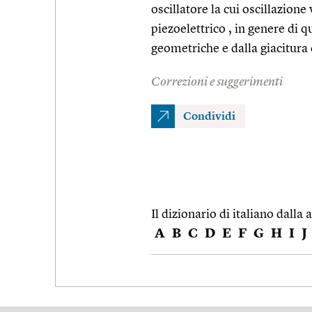
oscillatore la cui oscillazione
piezoelettrico , in genere di q
geometriche e dalla giacitura 
Correzioni e suggerimenti
Condividi
Il dizionario di italiano dalla a
A
B
C
D
E
F
G
H
I
J