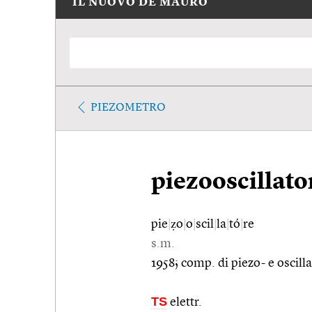
IL NUOVO DE MAURO
PIEZOMETRO
piezooscillato
pie
|
ẓo
|
o
|
scil
|
la
|
tó
|
re
s.m.
1958; comp. di piezo- e oscilla
TS
elettr.