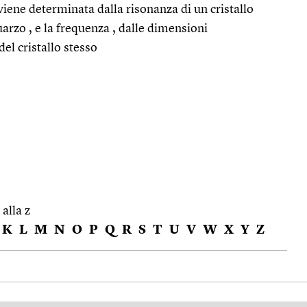
 viene determinata dalla risonanza di un cristallo
uarzo , e la frequenza , dalle dimensioni
del cristallo stesso
 alla z
K
L
M
N
O
P
Q
R
S
T
U
V
W
X
Y
Z