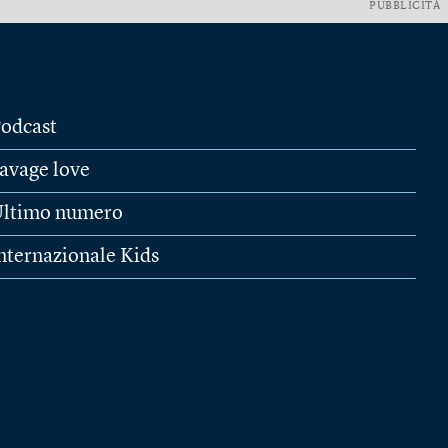
PUBBLICITÀ
odcast
avage love
ltimo numero
nternazionale Kids