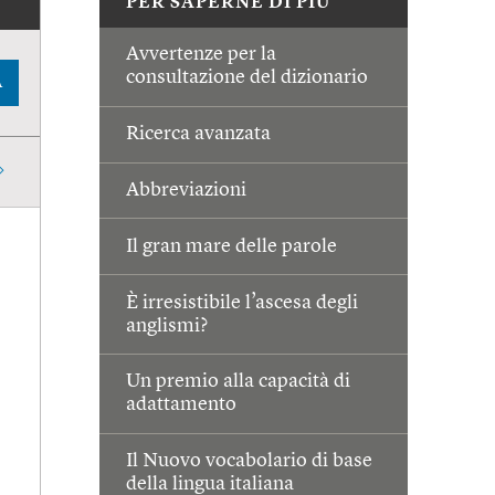
PER SAPERNE DI PIÙ
Avvertenze per la
consultazione del dizionario
A
Ricerca avanzata
Abbreviazioni
Il gran mare delle parole
È irresistibile l’ascesa degli
anglismi?
Un premio alla capacità di
adattamento
Il Nuovo vocabolario di base
della lingua italiana