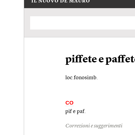
IL NUOVO DE MAURO
piffete e paffe
loc.fonosimb.
CO
pif e paf.
Correzioni e suggerimenti