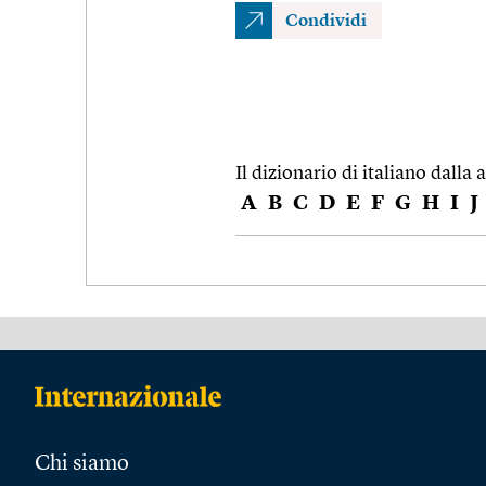
Condividi
Il dizionario di italiano dalla a
A
B
C
D
E
F
G
H
I
J
Chi siamo