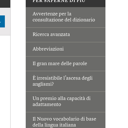
PER SAPERNE DI PIÙ
Avvertenze per la
consultazione del dizionario
A
Ricerca avanzata
Abbreviazioni
Il gran mare delle parole
È irresistibile l’ascesa degli
anglismi?
Un premio alla capacità di
adattamento
Il Nuovo vocabolario di base
della lingua italiana