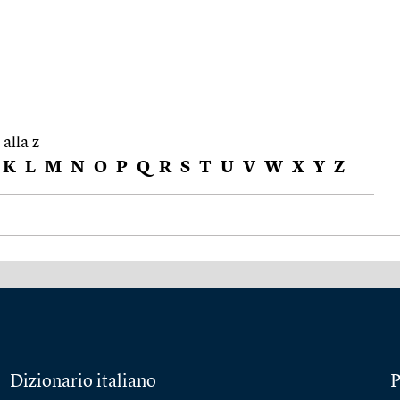
 alla z
K
L
M
N
O
P
Q
R
S
T
U
V
W
X
Y
Z
Dizionario italiano
P