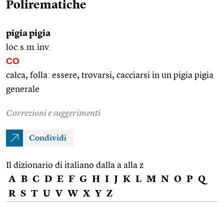
Polirematiche
pigia pigia
loc.s.m.inv.
CO
calca, folla: essere, trovarsi, cacciarsi in un pigia pigia
generale
Correzioni e suggerimenti
Condividi
Il dizionario di italiano dalla a alla z
A
B
C
D
E
F
G
H
I
J
K
L
M
N
O
P
Q
R
S
T
U
V
W
X
Y
Z