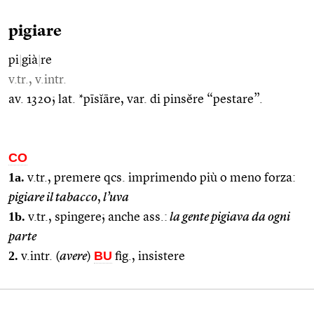
pigiare
pi
|
già
|
re
v.tr., v.intr.
av. 1320; lat. *pīsĭāre, var. di pinsĕre “pestare”.
CO
1a.
v.tr., premere qcs. imprimendo più o meno forza:
pigiare il tabacco
,
l’uva
1b.
v.tr., spingere; anche ass.:
la gente pigiava da ogni
parte
2.
BU
v.intr. (
avere
)
fig., insistere