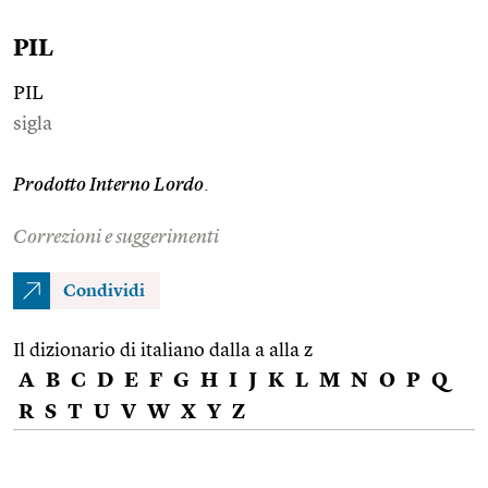
PIL
PIL
sigla
Prodotto Interno Lordo
.
Correzioni e suggerimenti
Condividi
Il dizionario di italiano dalla a alla z
A
B
C
D
E
F
G
H
I
J
K
L
M
N
O
P
Q
R
S
T
U
V
W
X
Y
Z