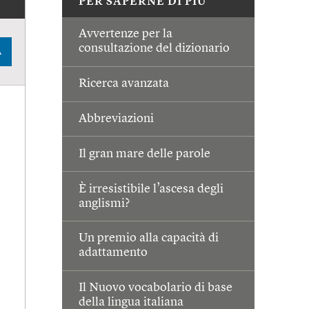
PER SAPERNE DI PIÙ
Avvertenze per la
consultazione del dizionario
A
Ricerca avanzata
Abbreviazioni
Il gran mare delle parole
È irresistibile l’ascesa degli
anglismi?
Un premio alla capacità di
adattamento
Il Nuovo vocabolario di base
della lingua italiana