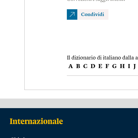
Condividi
Il dizionario di italiano dalla a
A
B
C
D
E
F
G
H
I
J