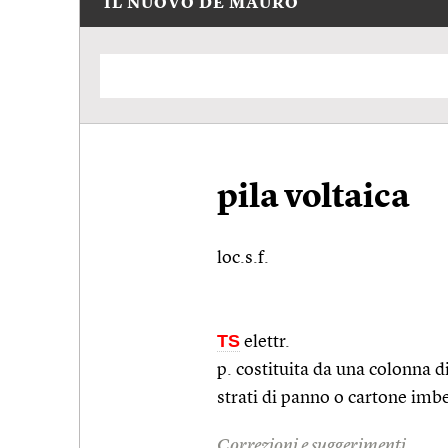
IL NUOVO DE MAURO
pila voltaica
loc.s.f.
TS
elettr.
p. costituita da una colonna di
strati di panno o cartone imbe
Correzioni e suggerimenti