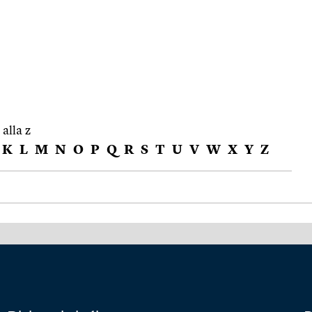
 alla z
K
L
M
N
O
P
Q
R
S
T
U
V
W
X
Y
Z