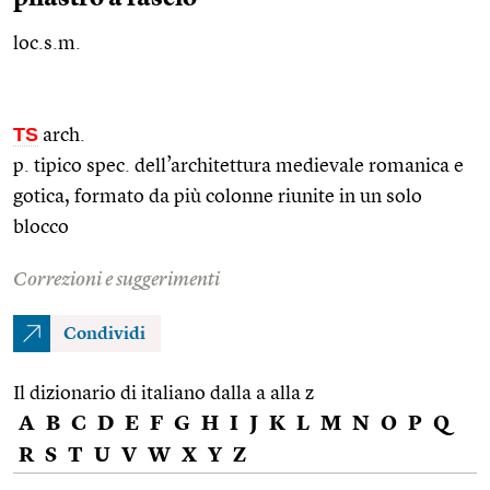
loc.s.m.
TS
arch.
p. tipico
spec.
dell’architettura medievale romanica e
gotica, formato da più colonne riunite in un solo
blocco
Correzioni e suggerimenti
Condividi
Il dizionario di italiano dalla a alla z
A
B
C
D
E
F
G
H
I
J
K
L
M
N
O
P
Q
R
S
T
U
V
W
X
Y
Z