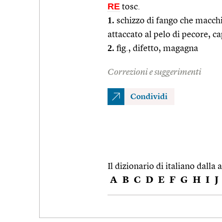
RE
tosc.
1.
schizzo di fango che macchi
attaccato al pelo di pecore, c
2.
fig., difetto, magagna
Correzioni e suggerimenti
Condividi
Il dizionario di italiano dalla a
A
B
C
D
E
F
G
H
I
J