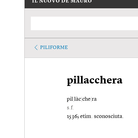
IL NUOVO DE MAURO
PILIFORME
pillacchera
pil
|
làc
|
che
|
ra
s.f.
1536; etim. sconosciuta.