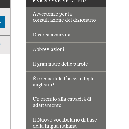
PER SAPERNE DI PIÙ
Avvertenze per la
consultazione del dizionario
A
Ricerca avanzata
Abbreviazioni
Il gran mare delle parole
È irresistibile l’ascesa degli
anglismi?
Un premio alla capacità di
adattamento
Il Nuovo vocabolario di base
della lingua italiana