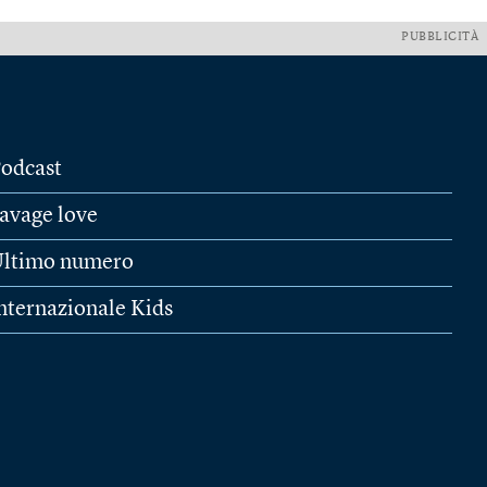
PUBBLICITÀ
odcast
avage love
ltimo numero
nternazionale Kids