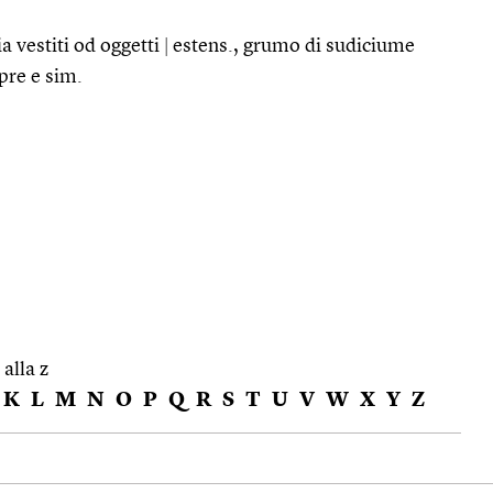
a vestiti od oggetti
|
estens., grumo di sudiciume
apre e sim.
 alla z
K
L
M
N
O
P
Q
R
S
T
U
V
W
X
Y
Z