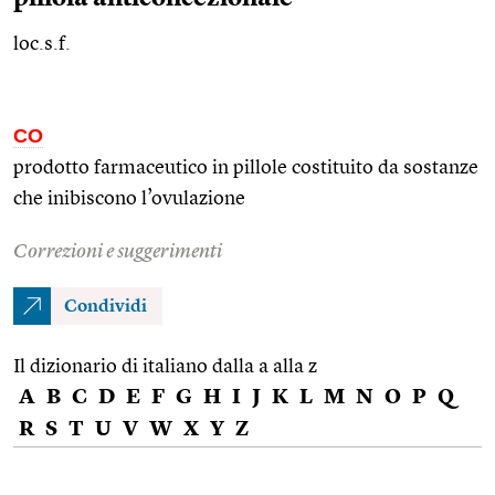
loc.s.f.
CO
prodotto farmaceutico in pillole costituito da sostanze
che inibiscono l’ovulazione
Correzioni e suggerimenti
Condividi
Il dizionario di italiano dalla a alla z
A
B
C
D
E
F
G
H
I
J
K
L
M
N
O
P
Q
R
S
T
U
V
W
X
Y
Z