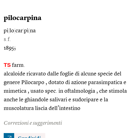
pilocarpina
pi
|
lo
|
car
|
pì
|
na
s.f.
1895;
TS
farm.
alcaloide ricavato dalle foglie di alcune specie del
genere Pilocarpo , dotato di azione parasimpatica e
mimetica , usato spec. in oftalmologia , che stimola
anche le ghiandole salivari e sudoripare e la
muscolatura liscia dell’intestino
Correzioni e suggerimenti