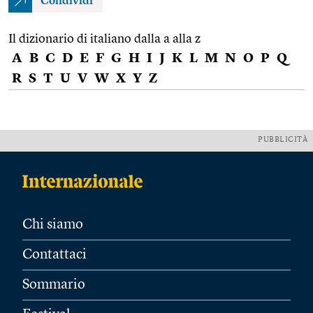
Condividi
Il dizionario di italiano dalla a alla z
A
B
C
D
E
F
G
H
I
J
K
L
M
N
O
P
Q
R
S
T
U
V
W
X
Y
Z
PUBBLICITÀ
Chi siamo
Contattaci
Sommario