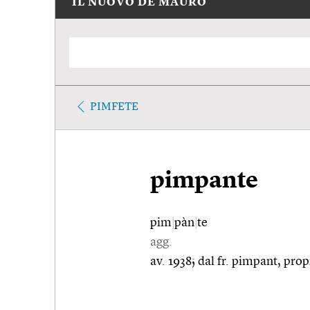
IL NUOVO DE MAURO
PIMFETE
pimpante
pim
|
pàn
|
te
agg.
av. 1938; dal fr. pimpant, pro