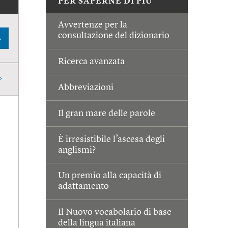
PER SAPERNE DI PIÙ
Avvertenze per la
consultazione del dizionario
A
Ricerca avanzata
Abbreviazioni
Il gran mare delle parole
È irresistibile l’ascesa degli
anglismi?
Un premio alla capacità di
adattamento
Il Nuovo vocabolario di base
della lingua italiana