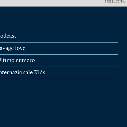
PUBBLICITÀ
odcast
avage love
ltimo numero
nternazionale Kids