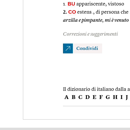
BU
1.
appariscente, vistoso
2.
CO
estens., di persona che
arzilla e pimpante
,
mi è venuto
Correzioni e suggerimenti
Condividi
Il dizionario di italiano dalla a
A
B
C
D
E
F
G
H
I
J