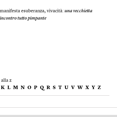
 manifesta esuberanza, vivacità:
una vecchietta
 incontro tutto pimpante
 alla z
K
L
M
N
O
P
Q
R
S
T
U
V
W
X
Y
Z