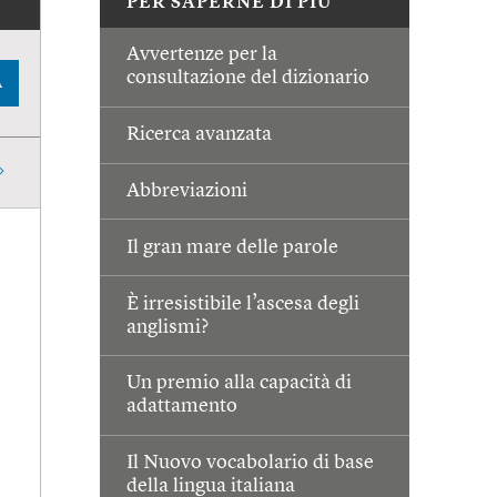
PER SAPERNE DI PIÙ
Avvertenze per la
consultazione del dizionario
A
Ricerca avanzata
Abbreviazioni
Il gran mare delle parole
È irresistibile l’ascesa degli
anglismi?
Un premio alla capacità di
adattamento
Il Nuovo vocabolario di base
della lingua italiana