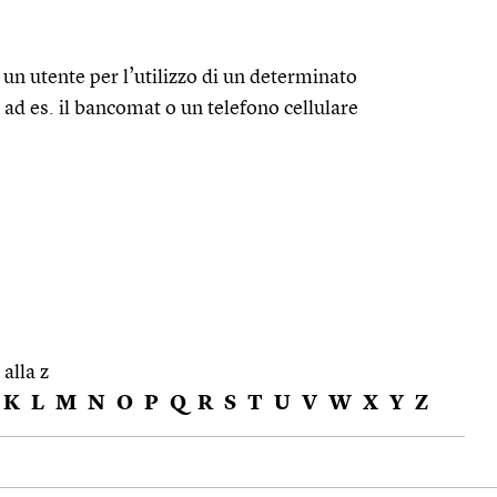
un utente per l’utilizzo di un determinato
 ad es. il bancomat o un telefono cellulare
 alla z
K
L
M
N
O
P
Q
R
S
T
U
V
W
X
Y
Z