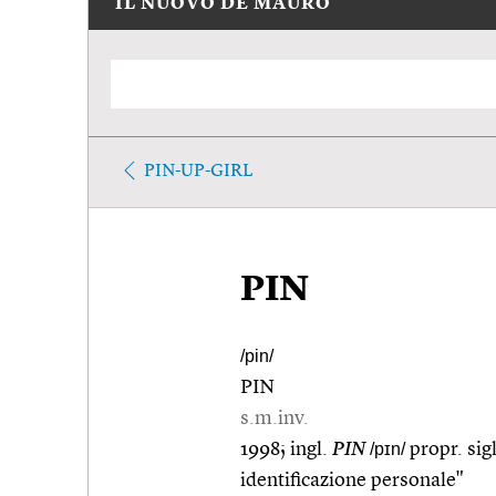
IL NUOVO DE MAURO
PIN-UP-GIRL
PIN
/pin/
PIN
s.m.inv.
1998; ingl.
PIN
/pɪn/
propr. sig
identificazione personale"