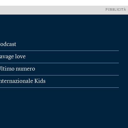
PUBBLICITÀ
odcast
avage love
ltimo numero
nternazionale Kids