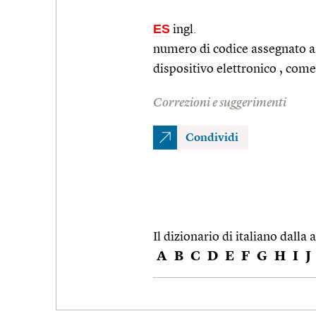
ES
ingl.
numero di codice assegnato a 
dispositivo elettronico , come
Correzioni e suggerimenti
Condividi
Il dizionario di italiano dalla a
A
B
C
D
E
F
G
H
I
J