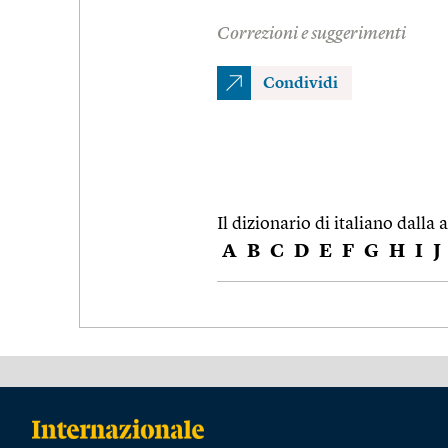
Correzioni e suggerimenti
Condividi
Il dizionario di italiano dalla a
A
B
C
D
E
F
G
H
I
J