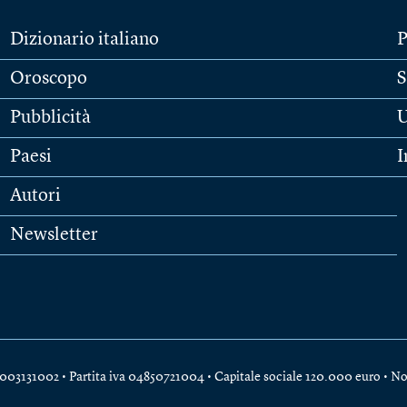
Dizionario italiano
P
Oroscopo
S
Pubblicità
U
Paesi
I
Autori
Newsletter
e 04003131002 • Partita iva 04850721004 • Capitale sociale 120.000 euro •
No