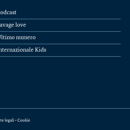
odcast
avage love
ltimo numero
nternazionale Kids
te legali
•
Cookie