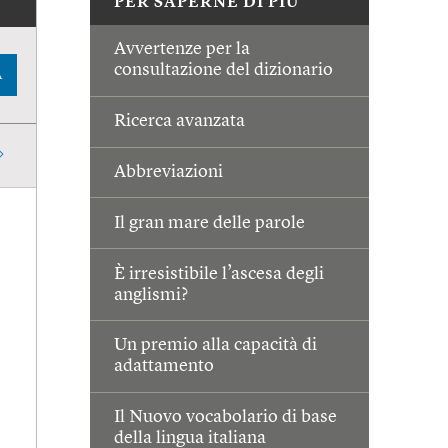
PER SAPERNE DI PIÙ
Avvertenze per la
consultazione del dizionario
A
Ricerca avanzata
Abbreviazioni
Il gran mare delle parole
È irresistibile l’ascesa degli
anglismi?
Un premio alla capacità di
adattamento
Il Nuovo vocabolario di base
della lingua italiana