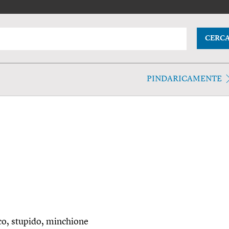
CERC
PINDARICAMENTE
co, stupido, minchione