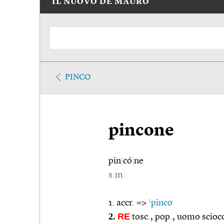
IL NUOVO DE MAURO
PINCO
pincone
pin
|
có
|
ne
s.m.
1
1. accr. =>
pinco
2.
RE
tosc., pop., uomo scioc