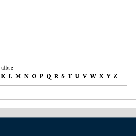
 alla z
K
L
M
N
O
P
Q
R
S
T
U
V
W
X
Y
Z