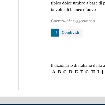
tipico dolce umbro a base di 
talvolta di bianco d’uovo
Correzioni e suggerimenti
Condividi
Il dizionario di italiano dalla a
A
B
C
D
E
F
G
H
I
J