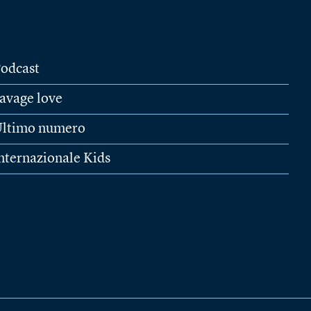
odcast
avage love
ltimo numero
nternazionale Kids