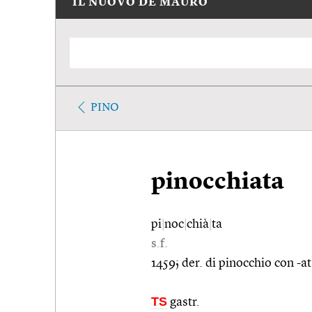
IL NUOVO DE MAURO
PINO
pinocchiata
pi
|
noc
|
chià
|
ta
s.f.
1459; der. di pinocchio con -at
TS
gastr.