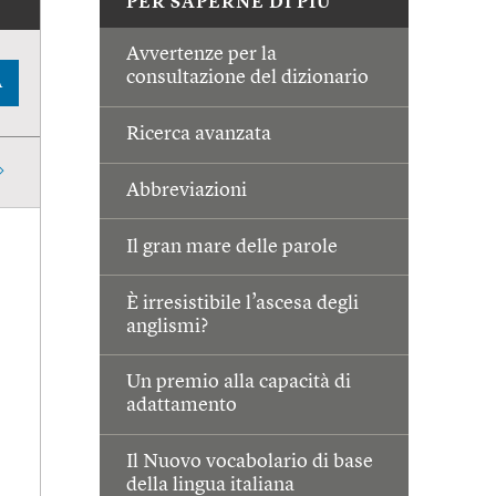
PER SAPERNE DI PIÙ
Avvertenze per la
consultazione del dizionario
A
Ricerca avanzata
Abbreviazioni
Il gran mare delle parole
È irresistibile l’ascesa degli
anglismi?
Un premio alla capacità di
adattamento
Il Nuovo vocabolario di base
della lingua italiana