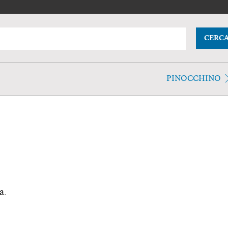
CERC
PINOCCHINO
a.