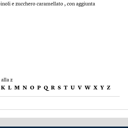
pinoli e zucchero caramellato , con aggiunta
 alla z
K
L
M
N
O
P
Q
R
S
T
U
V
W
X
Y
Z