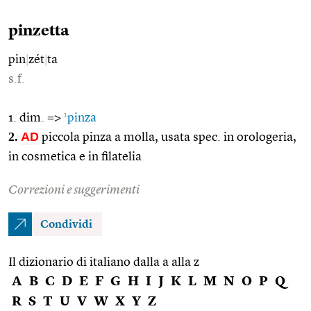
pinzetta
pin
|
zét
|
ta
s.f.
1
1. dim. =>
pinza
2.
AD
piccola pinza a molla, usata spec. in orologeria,
in cosmetica e in filatelia
Correzioni e suggerimenti
Condividi
Il dizionario di italiano dalla a alla z
A
B
C
D
E
F
G
H
I
J
K
L
M
N
O
P
Q
R
S
T
U
V
W
X
Y
Z