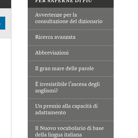
PER SAPERNE DI PIÙ
Avvertenze per la
consultazione del dizionario
A
Ricerca avanzata
Abbreviazioni
Il gran mare delle parole
È irresistibile l’ascesa degli
anglismi?
Un premio alla capacità di
adattamento
Il Nuovo vocabolario di base
della lingua italiana