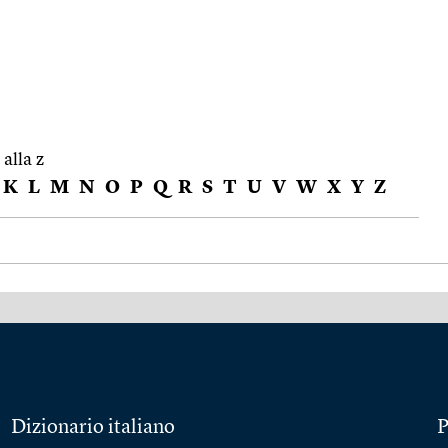
 alla z
K
L
M
N
O
P
Q
R
S
T
U
V
W
X
Y
Z
Dizionario italiano
P