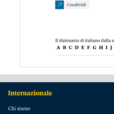
Condividi
Il dizionario di italiano dalla a
A
B
C
D
E
F
G
H
I
J
Chi siamo