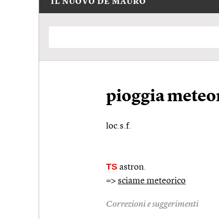
IL NUOVO DE MAURO
pioggia meteo
loc.s.f.
TS
astron.
=>
sciame meteorico
Correzioni e suggerimenti