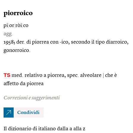
piorroico
pi
|
or
|
ròi
|
co
agg.
1958; der. di piorrea con -ico, secondo il tipo diarroico,
gonorroico.
TS
med. relativo a piorrea, spec. alveolare
|
che è
affetto da piorrea
Correzioni e suggerimenti
Condividi
Il dizionario di italiano dalla a alla z