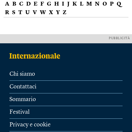
A
B
C
D
E
F
G
H
I
J
K
L
M
N
O
P
Q
R
S
T
U
V
W
X
Y
Z
PUBBLICITÀ
Chi siamo
Contattaci
Sommario
Festival
Privacy e cookie