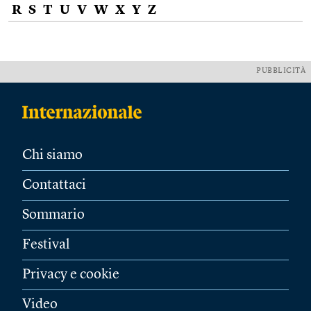
R
S
T
U
V
W
X
Y
Z
PUBBLICITÀ
Chi siamo
Contattaci
Sommario
Festival
Privacy e cookie
Video