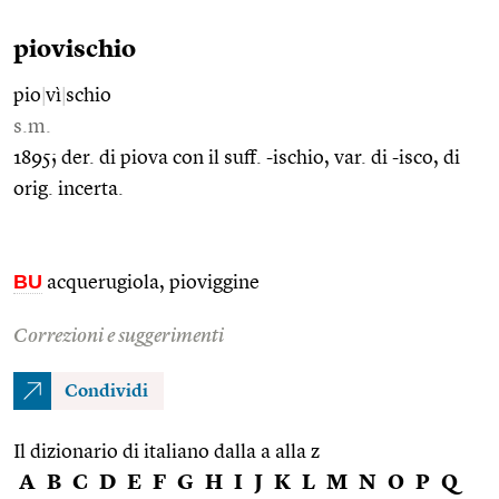
piovischio
pio
|
vì
|
schio
s.m.
1895; der. di piova con il suff. -ischio, var. di -isco, di
orig. incerta.
BU
acquerugiola, pioviggine
Correzioni e suggerimenti
Condividi
Il dizionario di italiano dalla a alla z
A
B
C
D
E
F
G
H
I
J
K
L
M
N
O
P
Q