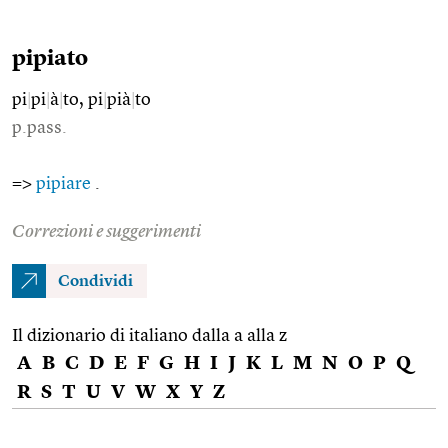
pipiato
pi
|
pi
|
à
|
to, pi
|
pià
|
to
p.pass.
=>
pipiare
.
Correzioni e suggerimenti
Condividi
Il dizionario di italiano dalla a alla z
A
B
C
D
E
F
G
H
I
J
K
L
M
N
O
P
Q
R
S
T
U
V
W
X
Y
Z