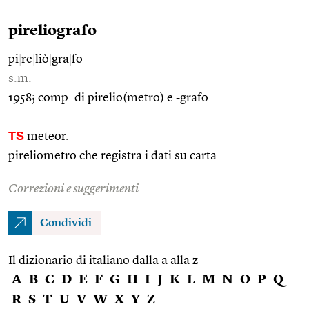
pireliografo
pi
|
re
|
liò
|
gra
|
fo
s.m.
1958; comp. di pirelio(metro) e -grafo.
TS
meteor.
pireliometro che registra i dati su carta
Correzioni e suggerimenti
Condividi
Il dizionario di italiano dalla a alla z
A
B
C
D
E
F
G
H
I
J
K
L
M
N
O
P
Q
R
S
T
U
V
W
X
Y
Z