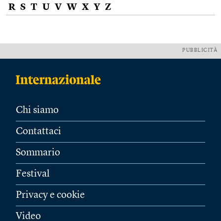
R
S
T
U
V
W
X
Y
Z
PUBBLICITÀ
Chi siamo
Contattaci
Sommario
Festival
Privacy e cookie
Video