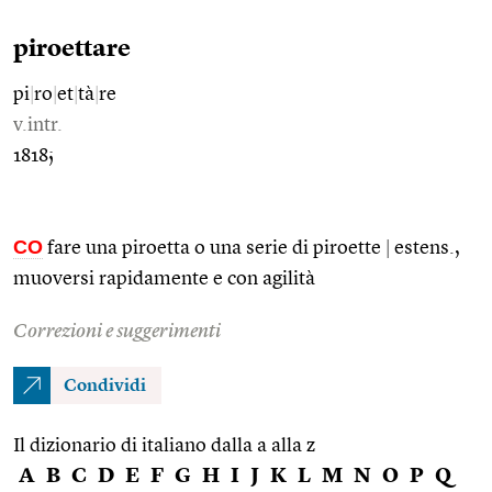
piroettare
pi
|
ro
|
et
|
tà
|
re
v.intr.
1818;
CO
fare una piroetta o una serie di piroette
|
estens.,
muoversi rapidamente e con agilità
Correzioni e suggerimenti
Condividi
Il dizionario di italiano dalla a alla z
A
B
C
D
E
F
G
H
I
J
K
L
M
N
O
P
Q