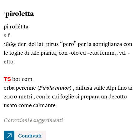
piroletta
2
pi
|
ro
|
lét
|
ta
s.f.
1869; der. del lat. pirus “pero” per la somiglianza con
le foglie di tale pianta, con -olo ed -etta femm., vd. -
etto.
TS
bot.com.
erba perenne (
Pirola minor
) , diffusa sulle Alpi fino ai
2000 metri , con le cui foglie si prepara un decotto
usato come calmante
Correzioni e suggerimenti
Condividi