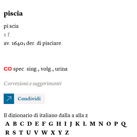
piscia
pì
|
scia
s.f.
av. 1640; der. di pisciare.
CO
spec. sing., volg., urina
Correzioni e suggerimenti
Condividi
Il dizionario di italiano dalla a alla z
A
B
C
D
E
F
G
H
I
J
K
L
M
N
O
P
Q
R
S
T
U
V
W
X
Y
Z