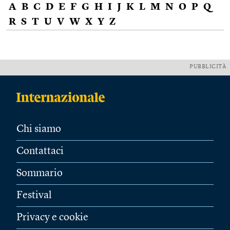
A
B
C
D
E
F
G
H
I
J
K
L
M
N
O
P
Q
R
S
T
U
V
W
X
Y
Z
PUBBLICITÀ
Chi siamo
Contattaci
Sommario
Festival
Privacy e cookie