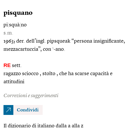
pisquano
pi
|
squà
|
no
s.m.
1963; der. dell’ingl. pipsqueak “persona insignificante,
1
mezzacartuccia”, con
-ano.
RE
sett.
ragazzo sciocco , stolto , che ha scarse capacità e
attitudini
Correzioni e suggerimenti
Condividi
Il dizionario di italiano dalla a alla z