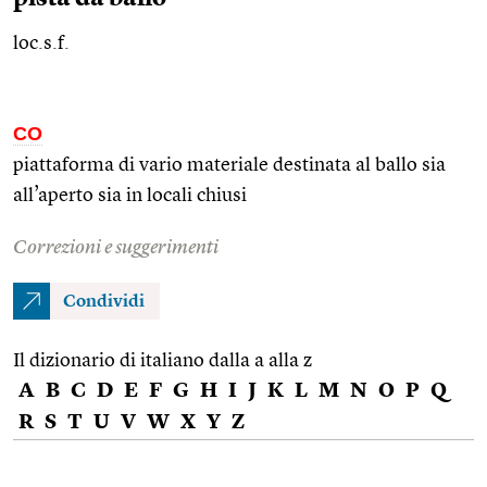
loc.s.f.
CO
piattaforma di vario materiale destinata al ballo sia
all’aperto sia in locali chiusi
Correzioni e suggerimenti
Condividi
Il dizionario di italiano dalla a alla z
A
B
C
D
E
F
G
H
I
J
K
L
M
N
O
P
Q
R
S
T
U
V
W
X
Y
Z