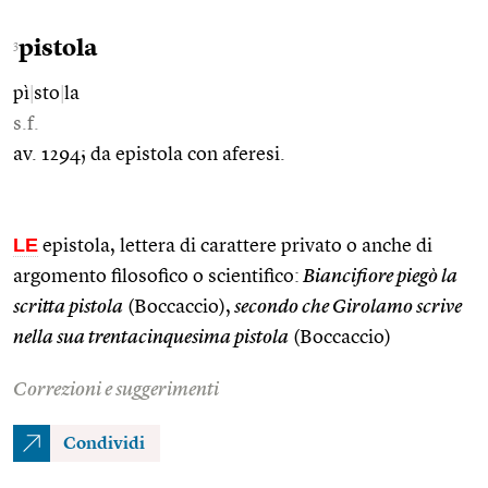
pistola
3
pì
|
sto
|
la
s.f.
av. 1294; da epistola con aferesi.
LE
epistola, lettera di carattere privato o anche di
argomento filosofico o scientifico:
Biancifiore piegò la
scritta pistola
(Boccaccio),
secondo che Girolamo scrive
nella sua trentacinquesima pistola
(Boccaccio)
Correzioni e suggerimenti
Condividi