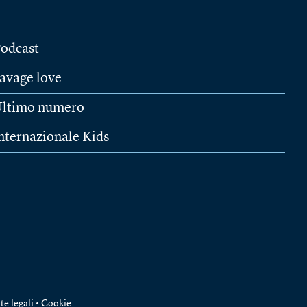
odcast
avage love
ltimo numero
nternazionale Kids
te legali
•
Cookie