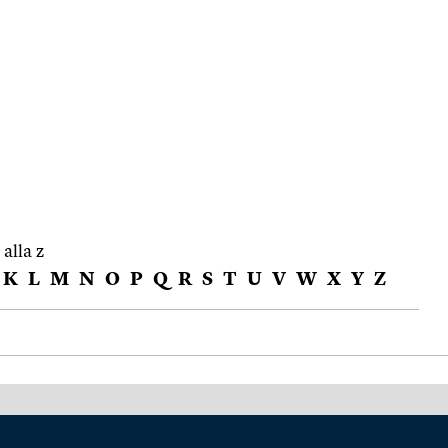
 alla z
K
L
M
N
O
P
Q
R
S
T
U
V
W
X
Y
Z