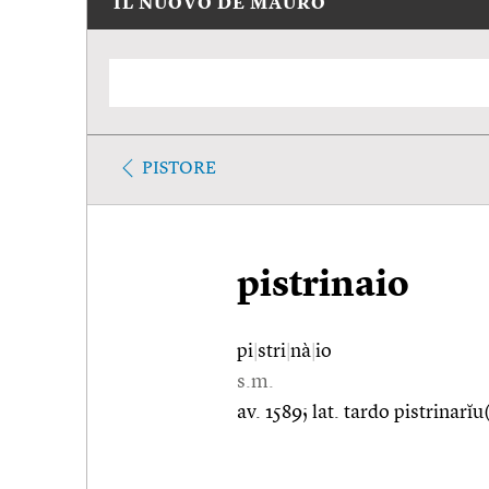
IL NUOVO DE MAURO
PISTORE
pistrinaio
pi
|
stri
|
nà
|
io
s.m.
av. 1589; lat. tardo pistrinarĭu