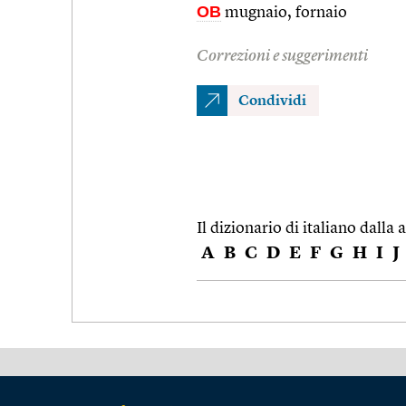
OB
mugnaio, fornaio
Correzioni e suggerimenti
Condividi
Il dizionario di italiano dalla a
A
B
C
D
E
F
G
H
I
J