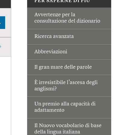
PER SAPERNE DI PIÙ
Avvertenze per la
consultazione del dizionario
A
Ricerca avanzata
Abbreviazioni
Il gran mare delle parole
È irresistibile l’ascesa degli
anglismi?
Un premio alla capacità di
adattamento
Il Nuovo vocabolario di base
della lingua italiana