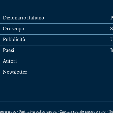
Dizionario italiano
P
Oroscopo
S
Pubblicità
U
Paesi
I
Autori
Newsletter
e 04003131002 • Partita iva 04850721004 • Capitale sociale 120.000 euro •
No