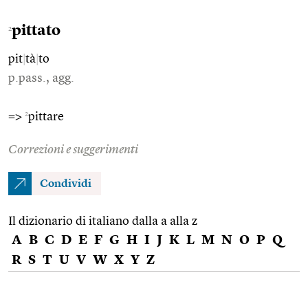
pittato
2
pit
|
tà
|
to
p.pass., agg.
2
=>
pittare
Correzioni e suggerimenti
Condividi
Il dizionario di italiano dalla a alla z
A
B
C
D
E
F
G
H
I
J
K
L
M
N
O
P
Q
R
S
T
U
V
W
X
Y
Z