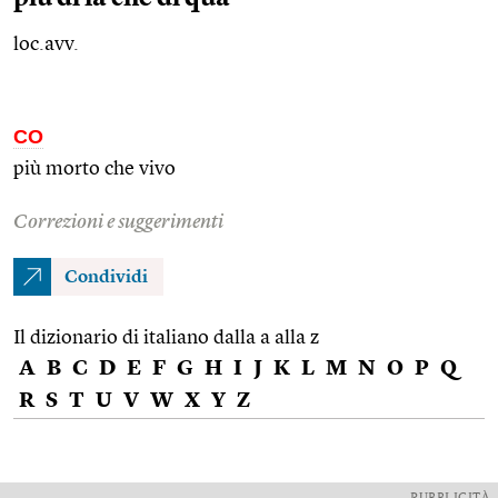
loc.avv.
CO
più morto che vivo
Correzioni e suggerimenti
Condividi
Il dizionario di italiano dalla a alla z
A
B
C
D
E
F
G
H
I
J
K
L
M
N
O
P
Q
R
S
T
U
V
W
X
Y
Z