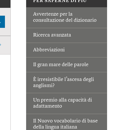
PER SAPERNE DI PIÙ
Avvertenze per la
consultazione del dizionario
A
Ricerca avanzata
Abbreviazioni
Il gran mare delle parole
È irresistibile l’ascesa degli
anglismi?
Un premio alla capacità di
adattamento
Il Nuovo vocabolario di base
della lingua italiana