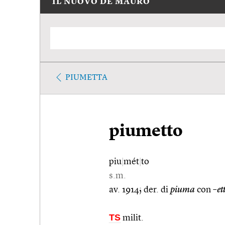
IL NUOVO DE MAURO
PIUMETTA
piumetto
piu
|
mét
|
to
s.m.
av. 1914; der. di
piuma
con
–et
TS
milit.