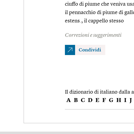
ciuffo di piume che veniva us
il pennacchio di piume di gall
estens., il cappello stesso
Correzioni e suggerimenti
Condividi
Il dizionario di italiano dalla a
A
B
C
D
E
F
G
H
I
J