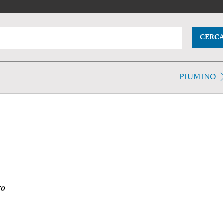
CERC
PIUMINO
to