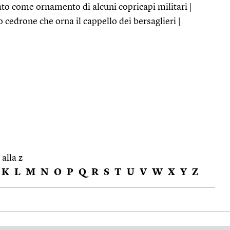
ato come ornamento di alcuni copricapi militari |
o cedrone che orna il cappello dei bersaglieri |
 alla z
K
L
M
N
O
P
Q
R
S
T
U
V
W
X
Y
Z