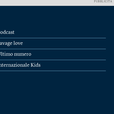
PUBBLICITÀ
odcast
avage love
ltimo numero
nternazionale Kids