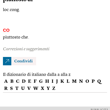
loc.cong.
CO
piuttosto che.
Correzioni e suggerimenti
Condividi
Il dizionario di italiano dalla a alla z
A
B
C
D
E
F
G
H
I
J
K
L
M
N
O
P
Q
R
S
T
U
V
W
X
Y
Z