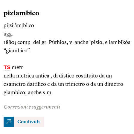
piziambico
pi
|
zi
|
àm
|
bi
|
co
agg.
1
1880; comp. del gr. Púthios, v. anche
pizio, e iambikós
“giambico”.
TS
metr.
nella metrica antica , di distico costituito da un
esametro dattilico e da un trimetro o da un dimetro
giambico; anche s.m.
Correzioni e suggerimenti
Condividi