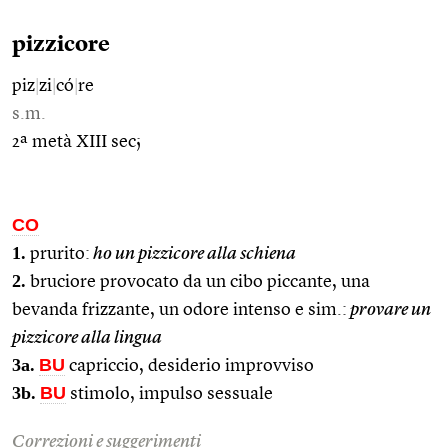
pizzicore
piz
|
zi
|
có
|
re
s.m.
2ª metà XIII sec;
CO
1.
prurito:
ho un pizzicore alla schiena
2.
bruciore provocato da un cibo piccante, una
bevanda frizzante, un odore intenso e sim.:
provare un
pizzicore alla lingua
3a.
BU
capriccio, desiderio improvviso
3b.
BU
stimolo, impulso sessuale
Correzioni e suggerimenti