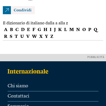
Condividi
Il dizionario di italiano dalla a alla z
A
B
C
D
E
F
G
H
I
J
K
L
M
N
O
P
Q
R
S
T
U
V
W
X
Y
Z
PUBBLICITÀ
Chi siamo
Contattaci