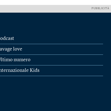
PUBBLICITÀ
odcast
avage love
ltimo numero
nternazionale Kids