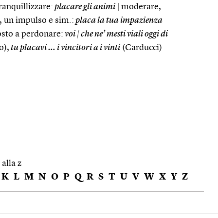
ranquillizzare:
placare gli animi
|
moderare,
, un impulso e sim.:
placa la tua impazienza
sto a perdonare:
voi
|
che ne’ mesti viali oggi di
o),
tu placavi … i vincitori a i vinti
(Carducci)
 alla z
K
L
M
N
O
P
Q
R
S
T
U
V
W
X
Y
Z