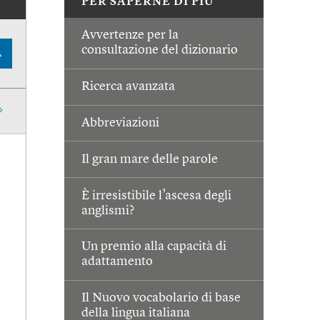
PER SAPERNE DI PIÙ
Avvertenze per la
consultazione del dizionario
A
Ricerca avanzata
Abbreviazioni
Il gran mare delle parole
È irresistibile l’ascesa degli
anglismi?
Un premio alla capacità di
adattamento
Il Nuovo vocabolario di base
della lingua italiana