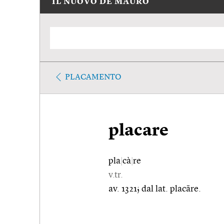
IL NUOVO DE MAURO
PLACAMENTO
placare
pla
|
cà
|
re
v.tr.
av. 1321; dal lat. placāre.