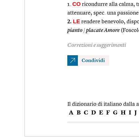
CO
1.
ricondurre alla calma, t
attenuare, spec. una passione
2.
LE
rendere benevolo, dispo
pianto
|
placate Amore
(Foscol
Correzioni e suggerimenti
Condividi
Il dizionario di italiano dalla a
A
B
C
D
E
F
G
H
I
J