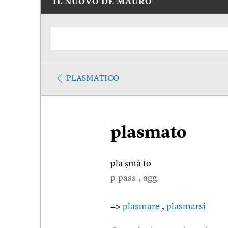
IL NUOVO DE MAURO
PLASMATICO
plasmato
pla
|
ṣmà
|
to
p.pass., agg.
=>
plasmare
,
plasmarsi