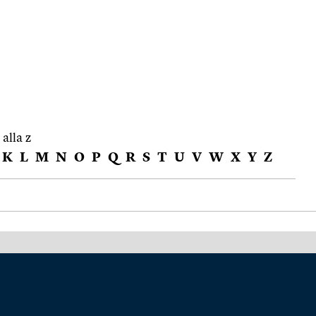
 alla z
K
L
M
N
O
P
Q
R
S
T
U
V
W
X
Y
Z