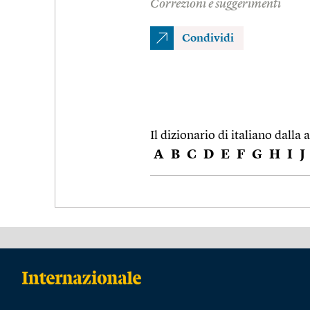
Correzioni e suggerimenti
Condividi
Il dizionario di italiano dalla a
A
B
C
D
E
F
G
H
I
J