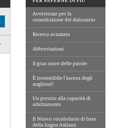
PER SAPERNE DI PIÙ
Avvertenze per la
consultazione del dizionario
A
Ricerca avanzata
Abbreviazioni
Il gran mare delle parole
È irresistibile l’ascesa degli
anglismi?
Un premio alla capacità di
adattamento
Il Nuovo vocabolario di base
della lingua italiana